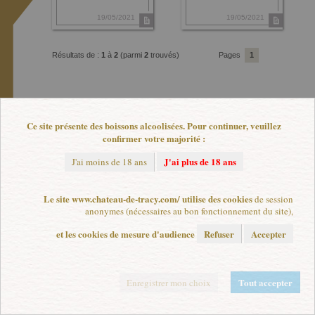
19/05/2021
19/05/2021
Résultats de :
1
à
2
(parmi
2
trouvés)
Pages
1
L'abus d'alcool est dangereux pour la santé. A consommer avec modération.
Plan de site
|
Mentions légales
|
Paramètres de cookies
Ce site présente des boissons alcoolisées. Pour continuer, veuillez
confirmer votre majorité :
J'ai plus de 18 ans
J'ai moins de 18 ans
Le site www.chateau-de-tracy.com/ utilise des cookies
de session
anonymes (nécessaires au bon fonctionnement du site),
et les cookies de mesure d'audience
Refuser
Accepter
Tout accepter
Enregistrer mon choix