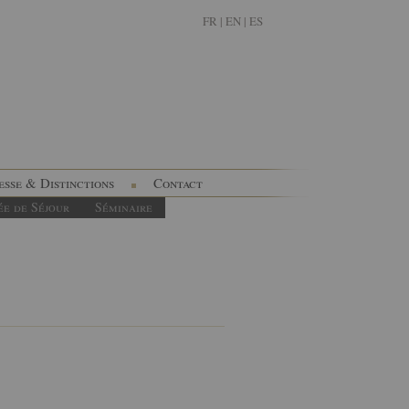
FR
|
EN |
ES
esse & Distinctions
Contact
ée de Séjour
Séminaire