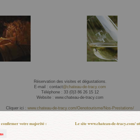
Réservation des visites et dégustations.
E-mail : contact
@chateau-de-tracy.com
Téléphone : 33 (0)3 86 26 15 12
Website : www.chateau-de-tracy.com
Cliquer ici :
www.chateau-de-tracy.com/Oenotourisme/Nos-Prestations/
Alternativement sur :
:
www.ruedesvignerons.com
z confirmer votre majorité :
Le site www.chateau-de-tracy.com/ uti
ns