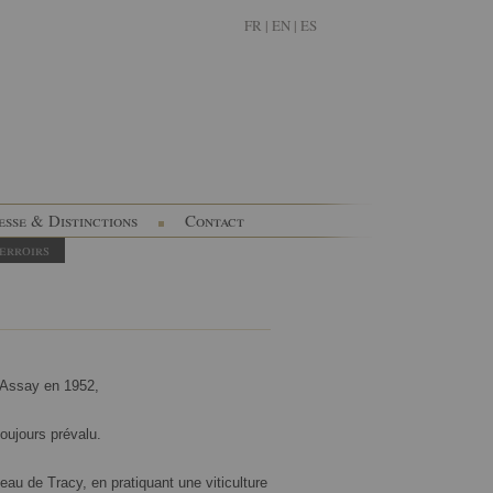
FR
|
EN |
ES
esse & Distinctions
Contact
erroirs
d’Assay en 1952,
toujours prévalu
.
teau de Tracy, en pratiquant une viticulture