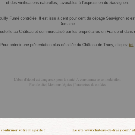
et des vinifications naturelles, favorables à l’expression du Sauvignon.
Pouilly Fumé contrôlée. Il est issu à cent pour cent du cépage Sauvignon et es
Domaine.
 bouteille au Château et commercialisé par les propriétaires en France et dans
Pour obtenir une présentation plus détaillée du Château de Tracy, cliquez
ici
.
L'abus d'alcool est dangereux pour la santé. A consommer avec modération.
Plan de site
|
Mentions légales
|
Paramètres de cookies
z confirmer votre majorité :
Le site www.chateau-de-tracy.com/ uti