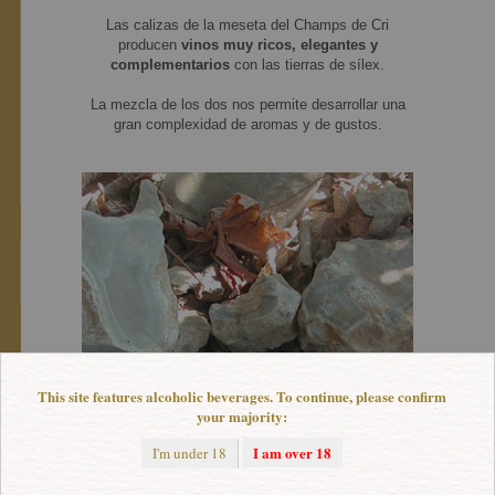
Las calizas de la meseta del Champs de Cri
producen
vinos muy ricos, elegantes y
complementarios
con las tierras de sílex.
La mezcla de los dos nos permite desarrollar una
gran complexidad de aromas y de gustos.
This site features alcoholic beverages. To continue, please confirm
your majority:
I am over 18
I'm under 18