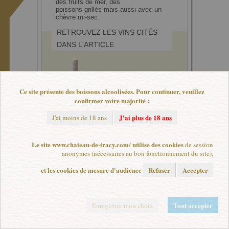
des fruits de mer, des
poissons grillés mais aussi avec un
chèvre mi-sec.
RETROUVEZ LES VINS CITÉS
DANS L'ARTICLE
Château de Tracy
Chât
Château de Tracy
Châtea
Ce site présente des boissons alcoolisées. Pour continuer, veuillez
Fiche technique
Fiche
confirmer votre majorité :
J'ai plus de 18 ans
J'ai moins de 18 ans
Le site www.chateau-de-tracy.com/ utilise des cookies
de session
anonymes (nécessaires au bon fonctionnement du site),
et les cookies de mesure d'audience
Refuser
Accepter
L'abus d'alcool est dangereux pour la santé. A consommer avec modération.
Plan de site
|
Mentions légales
|
Paramètres de cookies
Tout accepter
Enregistrer mon choix