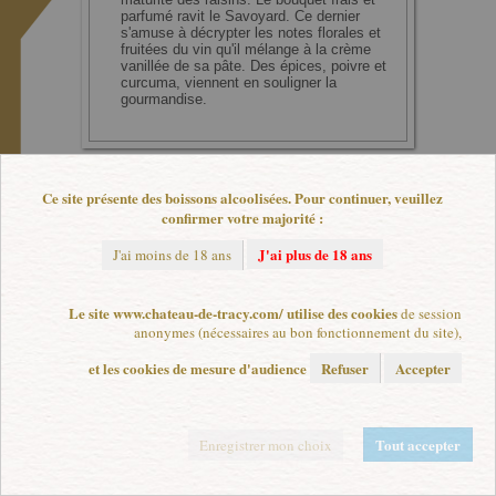
parfumé ravit le Savoyard. Ce dernier
s'amuse à décrypter les notes florales et
fruitées du vin qu'il mélange à la crème
vanillée de sa pâte. Des épices, poivre et
curcuma, viennent en souligner la
gourmandise.
Ce site présente des boissons alcoolisées. Pour continuer, veuillez
confirmer votre majorité :
L'abus d'alcool est dangereux pour la santé. A consommer avec modération.
Plan de site
|
Mentions légales
|
Paramètres de cookies
J'ai plus de 18 ans
J'ai moins de 18 ans
Le site www.chateau-de-tracy.com/ utilise des cookies
de session
anonymes (nécessaires au bon fonctionnement du site),
et les cookies de mesure d'audience
Refuser
Accepter
Tout accepter
Enregistrer mon choix