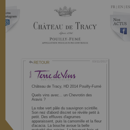
FR
|
EN |
ES
03/11/2017
RETOUR
Château de Tracy, HD 2014 Pouilly-Fumé
Quels vins avec... un Chevrotin des
Aravis ?
La robe vert pâle du sauvignon scintille.
Son nez d'abord discret se révèle petit à
petit. Des effluves d'agrumes
apparaissent, puis la camomille et la fleur
d'acacia. La bouche avoue la belle
maturité des raisins. Le bouquet frais et